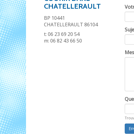
CHATELLERAULT
Vot
BP 10441
CHATELLERAULT 86104
Suje
t: 06 23 69 20 54
m: 06 82 43 66 50
Mes
Que
Trouv
En