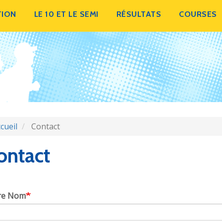
TION
LE 10 ET LE SEMI
RÉSULTATS
COURSES
cueil
Contact
ontact
re Nom