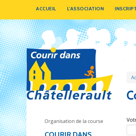
Aller
ACCUEIL
L'ASSOCIATION
INSCRIP
au
contenu
principal
Ac
C
Vot
Organisation de la course
COURIR DANS