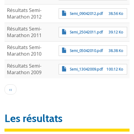
Résultats Semi-
Semi_09042012.pdf
38.56 Ko
Marathon 2012
Résultats Semi-
Semi_25042011.pdf
39.12 Ko
Marathon 2011
Résultats Semi-
Semi_05042010.pdf
38.38 Ko
Marathon 2010
Résultats Semi-
Semi_13042009.pdf
100.12 Ko
Marathon 2009
Pagination
Page
‹‹
précédente
Les résultats