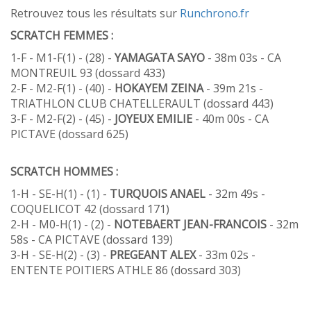
Retrouvez tous les résultats sur
Runchrono.fr
SCRATCH FEMMES :
1-F - M1-F(1) - (28) -
YAMAGATA SAYO
- 38m 03s - CA
MONTREUIL 93 (dossard 433)
2-F - M2-F(1) - (40) -
HOKAYEM ZEINA
- 39m 21s -
TRIATHLON CLUB CHATELLERAULT (dossard 443)
3-F - M2-F(2) - (45) -
JOYEUX EMILIE
- 40m 00s - CA
PICTAVE (dossard 625)
SCRATCH HOMMES :
1-H - SE-H(1) - (1) -
TURQUOIS ANAEL
- 32m 49s -
COQUELICOT 42 (dossard 171)
2-H - M0-H(1) - (2) -
NOTEBAERT JEAN-FRANCOIS
- 32m
58s - CA PICTAVE (dossard 139)
3-H - SE-H(2) - (3) -
PREGEANT ALEX
- 33m 02s -
ENTENTE POITIERS ATHLE 86 (dossard 303)